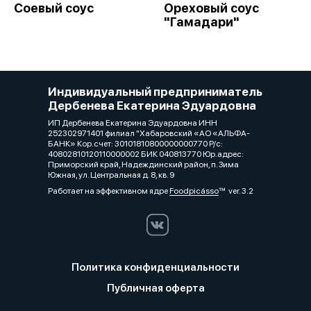
Соевый соус
Ореховый соус
"Гамадари"
Индивидуальный предприниматель
Дербенева Екатерина Эдуардовна
ИП Дербенева Екатерина Эдуардовна ИНН
252302971401 филиал "Хабаровский «АО «АЛЬФА-
БАНК» Кор.счет: 30101810800000000770 Р/с:
40802810120110000002 БИК 040813770 Юр.адрес:
Приморский край, Надеждинский район, п. Зима
Южная, ул. Центральная д. 8, кв. 9
Работает на эффективном ядре
Foodpicásso
ver. 3.2
Политика конфиденциальности
Публичная оферта