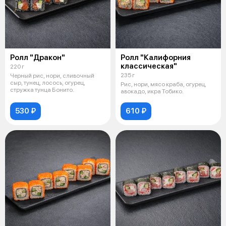
Ролл "Дракон"
Ролл "Калифорния
классическая"
220 г
235 г
Черный рис, нори, сливочный
сыр, тунец, лосось, огурец,
Рис, нори, мясо краба, огурец,
стружка тунца Бонито.
авокадо, икра Тобико.
530 ₽
610 ₽