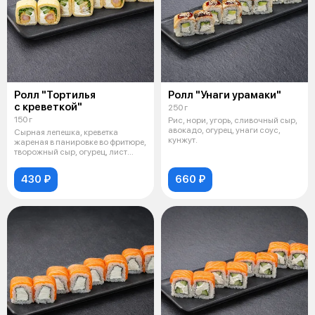
Ролл "Тортилья
Ролл "Унаги урамаки"
с креветкой"
250 г
150 г
Рис, нори, угорь, сливочный сыр,
авокадо, огурец, унаги соус,
Сырная лепешка, креветка
кунжут.
жареная в панировке во фритюре,
творожный сыр, огурец, лист
салат
430 ₽
660 ₽