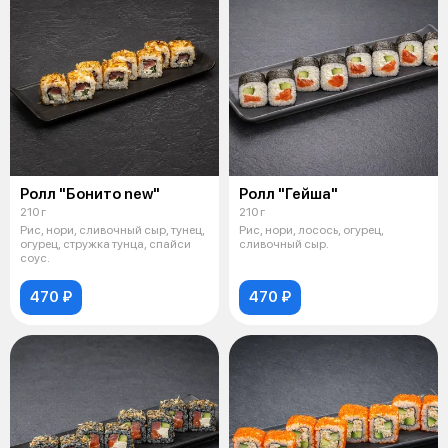
Ролл "Бонито new"
Ролл "Гейша"
210 г
210 г
Рис, нори, сливочный сыр, тунец,
Рис, нори, лосось, огурец,
огурец, стружка тунца, спайси
сливочный сыр.
соус.
470 ₽
470 ₽