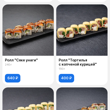
Ролл "Сяке унаги"
Ролл "Тортилья
с копченой курицей"
240 г
150 г
640 ₽
400 ₽