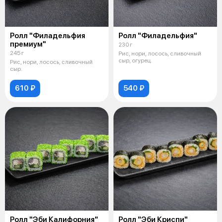
Ролл "Филадельфия
Ролл "Филадельфия"
премиум"
230 г
245 г
Рис, нори, лосось, сливочный
сыр, огурец.
Рис, нори, лосось, сливочный
сыр.
610 ₽
540 ₽
Ролл "Эби Калифорния"
Ролл "Эби Криспи"