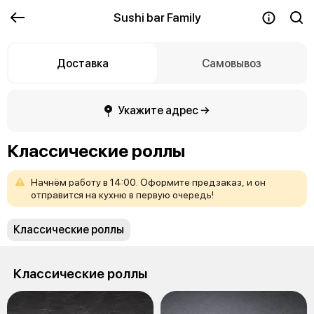
Sushi bar Family
Доставка
Самовывоз
Укажите адрес →
Классические роллы
Начнём
работу
в
14:00.
Оформите
предзаказ,
и
он
отправится
на
кухню
в
первую
очередь!
Классические роллы
Классические роллы