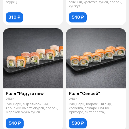
огурец.
зеленый, креветка, тунец, лосось,
кунжут.
310 ₽
540 ₽
Ролл "Радуга new"
Ролл "Сенсей"
250 г
240 г
Рис, нори, сыр сливочный,
Рис, нори, творожный сыр,
японский омлет, огурец, лосось,
креветка, обжаренная во
морской окунь, тунец.
фритюре, лист салата,
обожённый лосось,
540 ₽
580 ₽