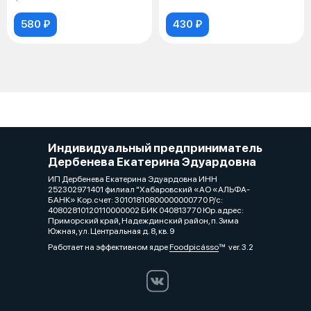
580 ₽
430 ₽
Индивидуальный предприниматель
Дербенева Екатерина Эдуардовна
ИП Дербенева Екатерина Эдуардовна ИНН
252302971401 филиал "Хабаровский «АО «АЛЬФА-
БАНК» Кор.счет: 30101810800000000770 Р/с:
40802810120110000002 БИК 040813770 Юр.адрес:
Приморский край, Надеждинский район, п. Зима
Южная, ул. Центральная д. 8, кв. 9
Работает на эффективном ядре
Foodpicásso
ver. 3.2