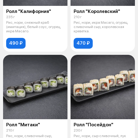
Ролл "Калифорния"
Ролл "Королевский"
235 г
210 г
Рис, нори, снежный краб
Рис, нори, икра Масаго, огурец,
(имитация), белый соус, огурец,
сливочный сыр, королевская
икра Масаго.
креветка.
490 ₽
470 ₽
Ролл "Митаки"
Ролл "Посейдон"
210 г
230 г
Рис, нори, сливочный сыр,
Рис, нори, сыр сливочный, лук