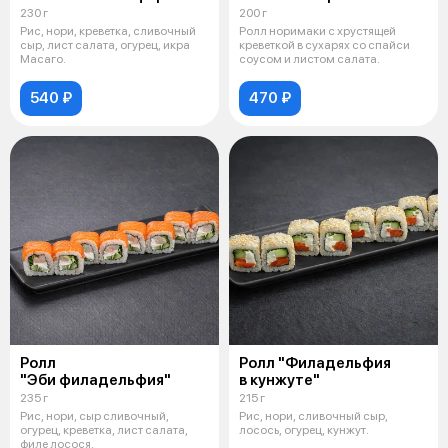
230 г
200 г
Рис, нори, креветка, сливочный
Ролл норимаки с хрустящей
сыр, лист салата, огурец, икра
креветкой в сухарях со спайси
Масаго.
соусом и листом салата.
540 ₽
470 ₽
Ролл
Ролл "Филадельфия
"Эби филадельфия"
в кунжуте"
235 г
215 г
Рис, нори, сыр сливочный,
Рис, нори, сливочный сыр,
огурец, креветка, лист салата,
лосось, огурец, кунжут.
филе лосося.