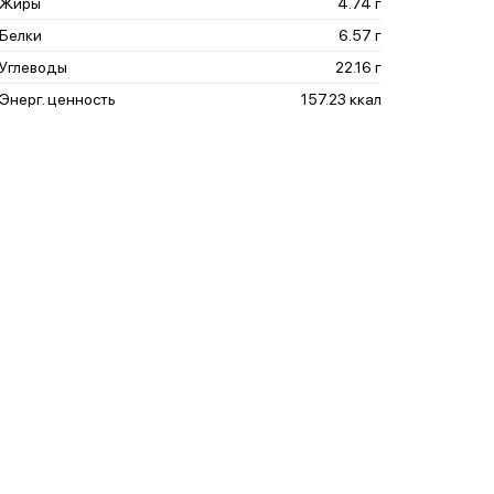
Жиры
4.74 г
Белки
6.57 г
Углеводы
22.16 г
Энерг. ценность
157.23 ккал