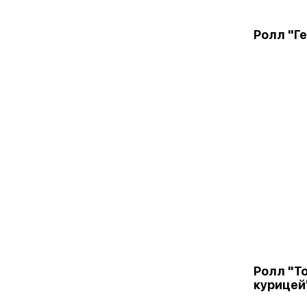
Ролл "Г
Ролл "Т
курицей