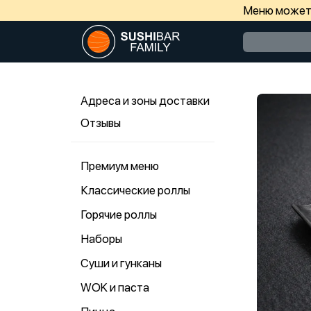
Меню может 
Адреса и зоны доставки
Отзывы
Премиум меню
Классические роллы
Горячие роллы
Наборы
Суши и гунканы
WOK и паста