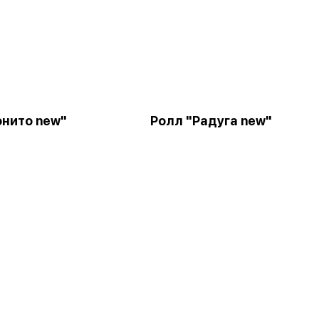
онито new"
Ролл "Радуга new"