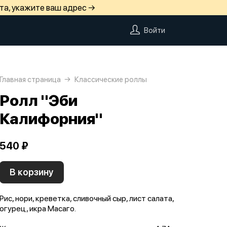
та, укажите ваш адрес →
Войти
Главная страница
Классические роллы
Ролл "Эби
Калифорния"
540 ₽
В корзину
Рис, нори, креветка, сливочный сыр, лист салата,
огурец, икра Масаго.