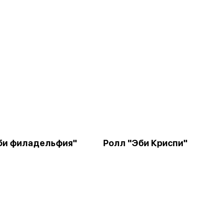
би филадельфия"
Ролл "Эби Криспи"