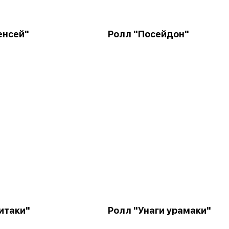
енсей"
Ролл "Посейдон"
итаки"
Ролл "Унаги урамаки"