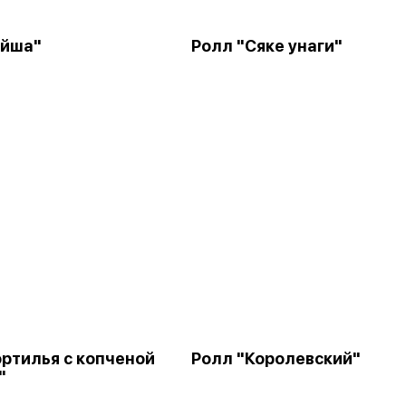
ейша"
Ролл "Сяке унаги"
ортилья с копченой
Ролл "Королевский"
"