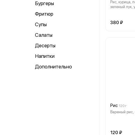
Рис, курица, 
Бургеры
зеленый лук, 
кунжут.
Фритюр
380 ₽
Супы
Салаты
Десерты
Напитки
Дополнительно
Рис
120 г
Вареный рис, 
120 ₽