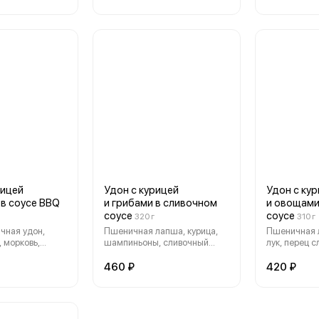
рицей
Удон с курицей
Удон с ку
 в соусе BBQ
и грибами в сливочном
и овощами
соусе
соусе
320 г
310 г
чная удон,
Пшеничная лапша, курица,
Пшеничная л
, морковь,
шампиньоны, сливочный
лук, перец с
ская,
соус, кунжут.
цукини, уст
ус BBQ.
кунжут.
460 ₽
420 ₽