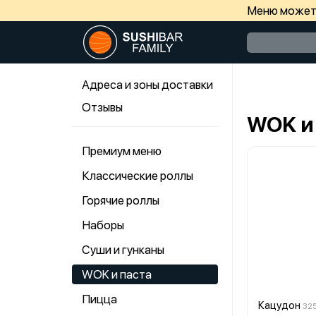
Меню может 
Адреса и зоны доставки
Отзывы
WOK и
Премиум меню
Классические роллы
Горячие роллы
Наборы
Суши и гунканы
WOK и паста
Пицца
Кацудон
325