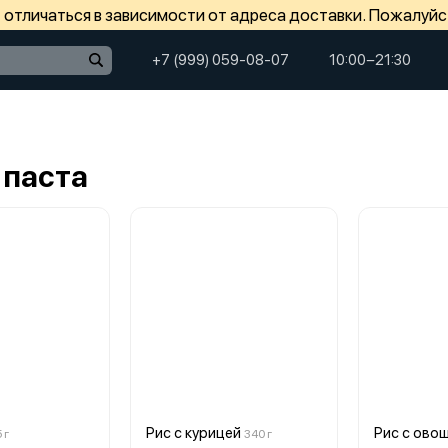
отличаться в зависимости от адреса доставки. Пожалуйс
+7 (999) 059-08-07
10:00−21:30
 паста
Рис с курицей
Рис с ово
 г
340 г