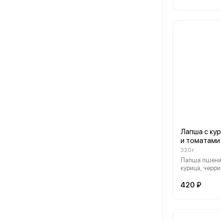
Лапша с ку
и томатами
320 г
Лапша пшени
курица, черри
капуста пекин
корейский со
420 ₽