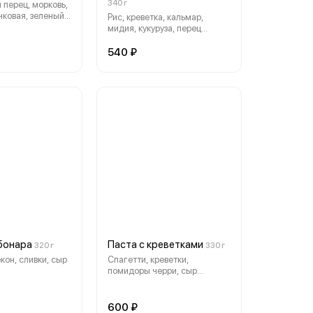
340 г
 перец, морковь,
чковая, зеленый
Рис, креветка, кальмар,
уруза, лук
мидия, кукуруза, перец
онский омлет
сладкий, морковь, фасоль
жут, устричный
стручковая, яйцо, соевый и
540 ₽
устричный соус.
бонара
Паста с креветками
320 г
330 г
кон, сливки, сыр
Спагетти, креветки,
помидоры черри, сыр
твердый, сливки,
креветочный соус, соус чили.
600 ₽