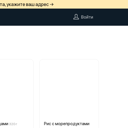
та, укажите ваш адрес →
Войти
щами
Рис с морепродуктами
320 г