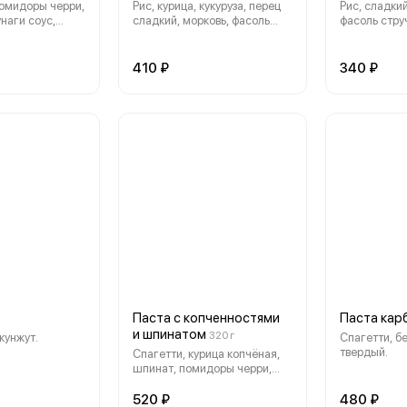
помидоры черри,
Рис, курица, кукуруза, перец
Рис, сладкий
унаги соус,
сладкий, морковь, фасоль
фасоль стру
стручковая, яйцо, соевый и
горошек, кук
устричный соус.
зеленый, яп
Тамаго, кун
410 ₽
340 ₽
соус.
Паста с копченностями
Паста кар
и шпинатом
320 г
кунжут.
Спагетти, бе
твердый.
Спагетти, курица копчёная,
шпинат, помидоры черри,
сливки, креветочный соус,
соус чили.
520 ₽
480 ₽