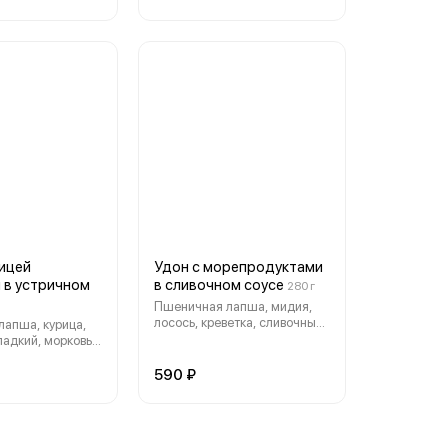
рицей
Удон с морепродуктами
 в устричном
в сливочном соусе
280 г
Пшеничная лапша, мидия,
лосось, креветка, сливочный
апша, курица,
соус, кунжут.
ладкий, морковь,
ричный соус,
590 ₽