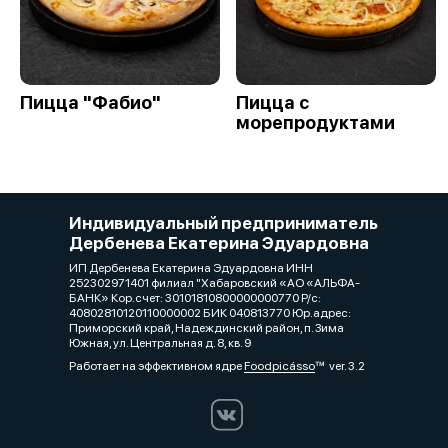
Пицца "Фабио"
Пицца с
морепродуктами
Индивидуальный предприниматель
Дербенева Екатерина Эдуардовна
ИП Дербенева Екатерина Эдуардовна ИНН
252302971401 филиал "Хабаровский «АО «АЛЬФА-
БАНК» Кор.счет: 30101810800000000770 Р/с:
40802810120110000002 БИК 040813770 Юр.адрес:
Приморский край, Надеждинский район, п. Зима
Южная, ул. Центральная д. 8, кв. 9
Работает на эффективном ядре
Foodpicásso
ver. 3.2