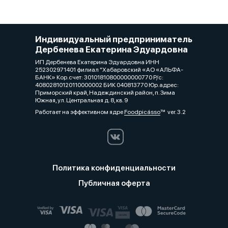
Индивидуальный предприниматель
Дербенева Екатерина Эдуардовна
ИП Дербенева Екатерина Эдуардовна ИНН
252302971401 филиал "Хабаровский «АО «АЛЬФА-
БАНК» Кор.счет: 30101810800000000770 Р/с:
40802810120110000002 БИК 040813770 Юр.адрес:
Приморский край, Надеждинский район, п. Зима
Южная, ул. Центральная д. 8, кв. 9
Работает на эффективном ядре
Foodpicásso
ver. 3.2
Политика конфиденциальности
Публичная оферта