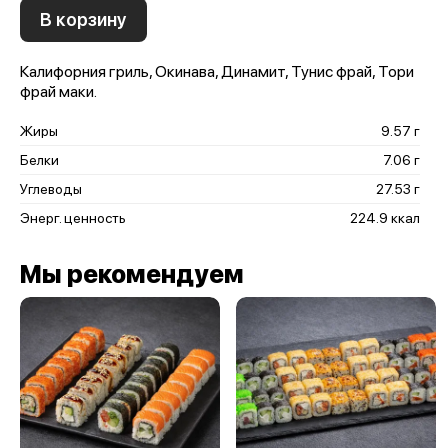
В корзину
Калифорния гриль, Окинава, Динамит, Тунис фрай, Тори
фрай маки.
Жиры
9.57 г
Белки
7.06 г
Углеводы
27.53 г
Энерг. ценность
224.9 ккал
Мы рекомендуем