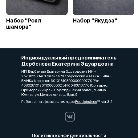
Набор "Роял
Набор "Якудза"
шамора"
Индивидуальный предприниматель
Дербенева Екатерина Эдуардовна
ИП Дербенева Екатерина Эдуардовна ИНН
252302971401 филиал "Хабаровский «АО «АЛЬФА-
БАНК» Кор.счет: 30101810800000000770 Р/с:
40802810120110000002 БИК 040813770 Юр.адрес:
Приморский край, Надеждинский район, п. Зима
Южная, ул. Центральная д. 8, кв. 9
Работает на эффективном ядре
Foodpicásso
ver. 3.2
Политика конфиденциальности