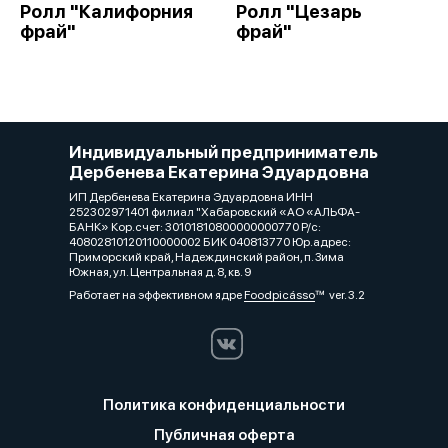
Ролл "Калифорния
Ролл "Цезарь
фрай"
фрай"
Индивидуальный предприниматель
Дербенева Екатерина Эдуардовна
ИП Дербенева Екатерина Эдуардовна ИНН
252302971401 филиал "Хабаровский «АО «АЛЬФА-
БАНК» Кор.счет: 30101810800000000770 Р/с:
40802810120110000002 БИК 040813770 Юр.адрес:
Приморский край, Надеждинский район, п. Зима
Южная, ул. Центральная д. 8, кв. 9
Работает на эффективном ядре
Foodpicásso
ver. 3.2
Политика конфиденциальности
Публичная оферта