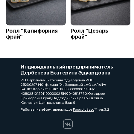
Ролл "Калифорния
Ролл "Цезарь
фрай"
фрай"
Индивидуальный предприниматель
Дербенева Екатерина Эдуардовна
ИП Дербенева Екатерина Эдуардовна ИНН
252302971401 филиал "Хабаровский «АО «АЛЬФА-
БАНК» Кор.счет: 30101810800000000770 Р/с:
40802810120110000002 БИК 040813770 Юр.адрес:
Приморский край, Надеждинский район, п. Зима
Южная, ул. Центральная д. 8, кв. 9
Работает на эффективном ядре
Foodpicásso
ver. 3.2