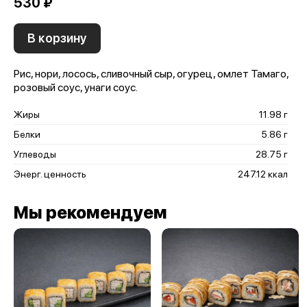
530 ₽
В корзину
Рис, нори, лосось, сливочный сыр, огурец, омлет Тамаго,
розовый соус, унаги соус.
Жиры
11.98 г
Белки
5.86 г
Углеводы
28.75 г
Энерг. ценность
247.12 ккал
Мы рекомендуем