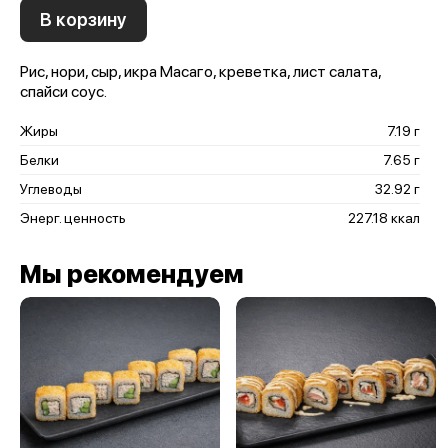
В корзину
Рис, нори, сыр, икра Масаго, креветка, лист салата,
спайси соус.
Жиры
7.19 г
Белки
7.65 г
Углеводы
32.92 г
Энерг. ценность
227.18 ккал
Мы рекомендуем