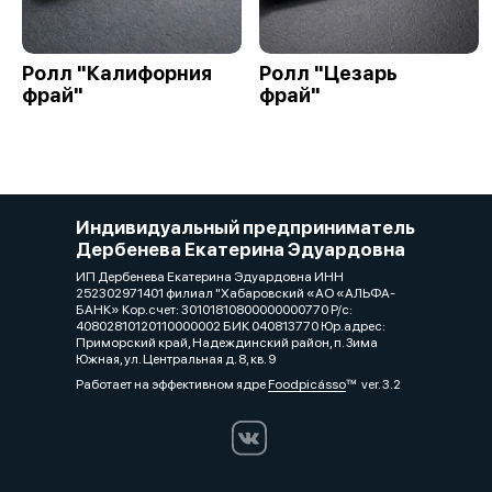
Ролл "Калифорния
Ролл "Цезарь
фрай"
фрай"
Индивидуальный предприниматель
Дербенева Екатерина Эдуардовна
ИП Дербенева Екатерина Эдуардовна ИНН
252302971401 филиал "Хабаровский «АО «АЛЬФА-
БАНК» Кор.счет: 30101810800000000770 Р/с:
40802810120110000002 БИК 040813770 Юр.адрес:
Приморский край, Надеждинский район, п. Зима
Южная, ул. Центральная д. 8, кв. 9
Работает на эффективном ядре
Foodpicásso
ver. 3.2