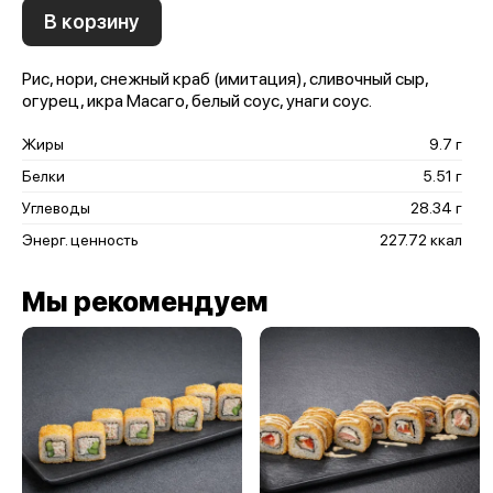
В корзину
Рис, нори, снежный краб (имитация), сливочный сыр,
огурец, икра Масаго, белый соус, унаги соус.
Жиры
9.7 г
Белки
5.51 г
Углеводы
28.34 г
Энерг. ценность
227.72 ккал
Мы рекомендуем