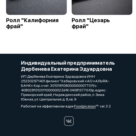
Ролл "Калифорния
Ролл "Цезарь
фрай"
фрай"
Индивидуальный предприниматель
Дербенева Екатерина Эдуардовна
ИП Дербенева Екатерина Эдуардовна ИНН
252302971401 филиал "Хабаровский «АО «АЛЬФА-
БАНК» Кор.счет: 30101810800000000770 Р/с:
40802810120110000002 БИК 040813770 Юр.адрес:
Приморский край, Надеждинский район, п. Зима
Южная, ул. Центральная д. 8, кв. 9
Работает на эффективном ядре
Foodpicásso
ver. 3.2